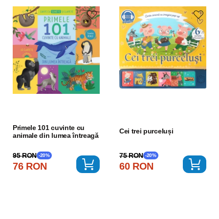
Primele 101 cuvinte cu
Cei trei purceluși
animale din lumea întreagă
75 RON
95 RON
-20%
-20%
60 RON
76 RON