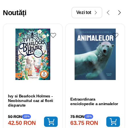
Noutăți
Vezi tot
Ivy si Bearlock Holmes -
Extraordinara
Neobisnuitul caz al florii
enciclopedie a animalelor
disparute
75 RON
50 RON
-15%
-15%
63.75 RON
42.50 RON