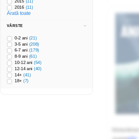
2015
(11)
2016
(11)
Arată toate
VÂRSTE
0-2 ani
(21)
3-5 ani
(208)
6-7 ani
(179)
8-9 ani
(61)
10-12 ani
(54)
12-14 ani
(40)
14+
(41)
18+
(7)
Extraordinar