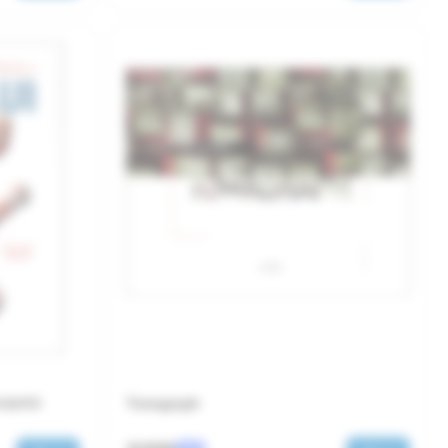
orpului
Tomagraph