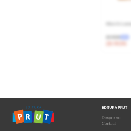
Alice în Lume
35 RON
-20%
28 RON
EDITURA PRUT
Despre noi
Contact