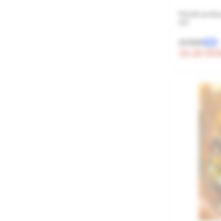
Vocale jucău
ani
18 RON
-15%
15.30 R