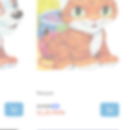
Pisicutul
25 RON
-15%
21.25 RON