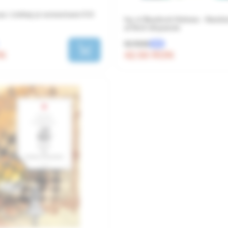
șe. Limbaj și comunicare 5-6
Ivy si Bearlock Holmes - Neobi
al florii disparute
50 RON
-15%
ON
42.50 RON