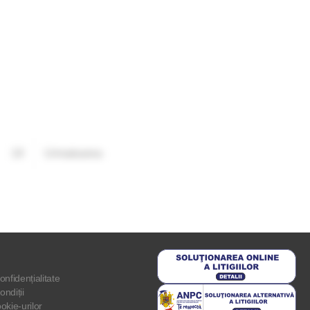
19
Urmatoarea
onfidențialitate
ondiții
ookie-urilor