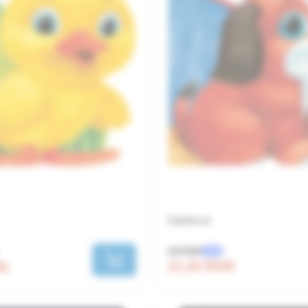
Catelusul
25 RON
-15%
21.25 RON
ON