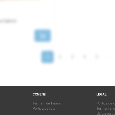
a Oglinzii
1
2
3
4
5
...
COMENZI
LEGAL
Termeni de livrare
Politica de c
Politica de retur
Termeni și c
Utilizarea c