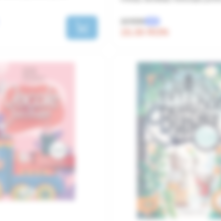
18 RON
-15%
15.30 RON