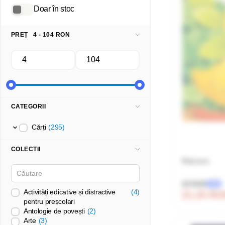
Doar în stoc
PREȚ
4 - 104 RON
CATEGORII
Cărți
(295)
COLECTII
Ratusca
25 RON
-15%
Activități edicative și distractive
(4)
21.25 R
pentru preșcolari
Antologie de povești
(2)
Arte
(3)