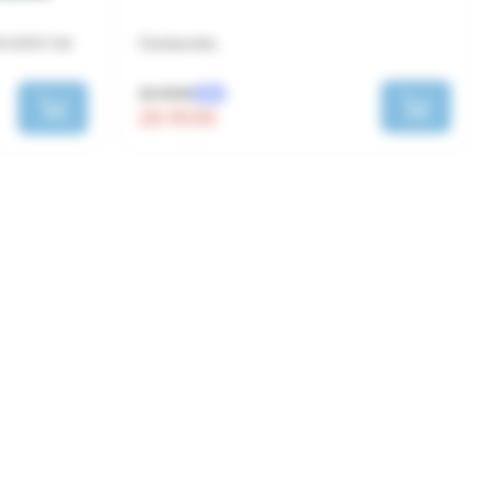
snuitul caz
Ciuleandra
35 RON
-20%
28 RON