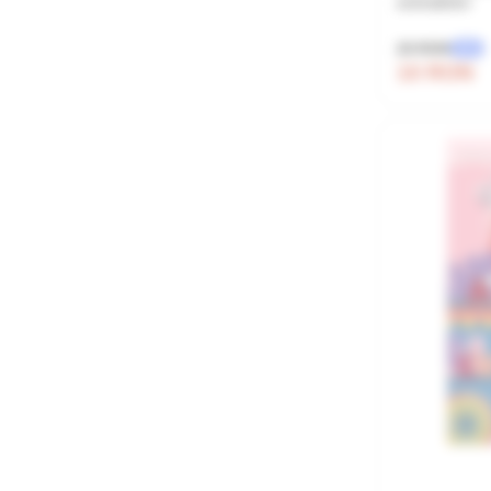
animalelor
20 RON
-50%
10 RON