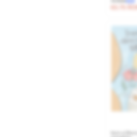
75 RON
-15%
63.75 R
Irene și Brun