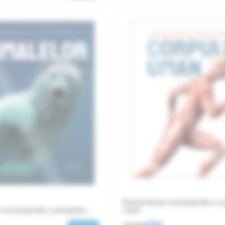
Extraordinara enciclopedie a c
a enciclopedie a animalelor
uman