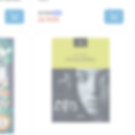
35 RON
-20%
28 RON