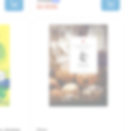
70 RON
-10%
63 RON
ru sănătate
Puiul