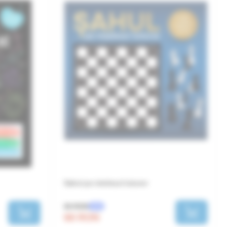
Sahul pe intelesul tuturor
80 RON
-15%
68 RON