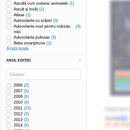
Ascultă cum vorbesc animalele
(1)
Ascult și învăț
(2)
Atlase
(2)
Autocolante cu sclipici
(3)
Autocolante mari pentru mânuțe
(4)
mici
Autocolante pufoase
(3)
Bebe smartphone
(2)
Arată toate
ANUL EDIȚIEI
2006
(2)
2007
(5)
2008
(5)
2010
(4)
2011
(15)
Cartea mea c
2012
(2)
25 RON
-15%
2013
(2)
21.25 R
2014
(5)