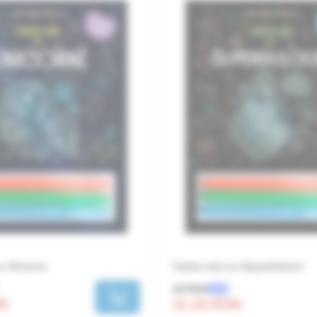
u Unicorni
Cartea mea cu Superdulciuri
25 RON
-15%
ON
21.25 RON