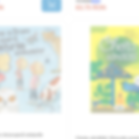
75 RON
-15%
ON
63.75 RON
o descoperă simțurile
Cheița sănătății. Educație pent