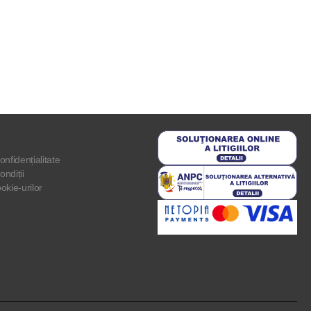
onfidențialitate
ondiții
ookie-urilor