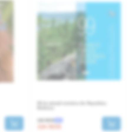
99 de atracții turistice din Republica
Moldova
130 RON
-20%
104 RON