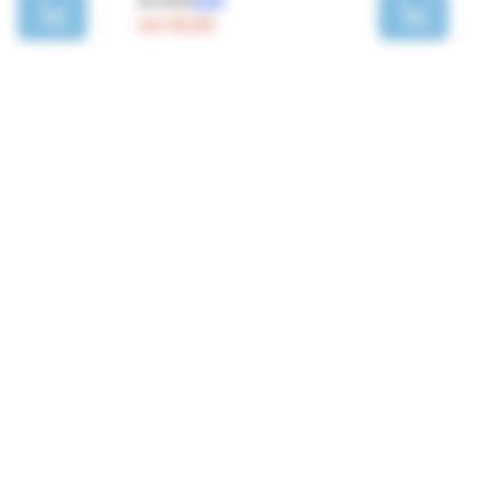
55 RON
-20%
44 RON