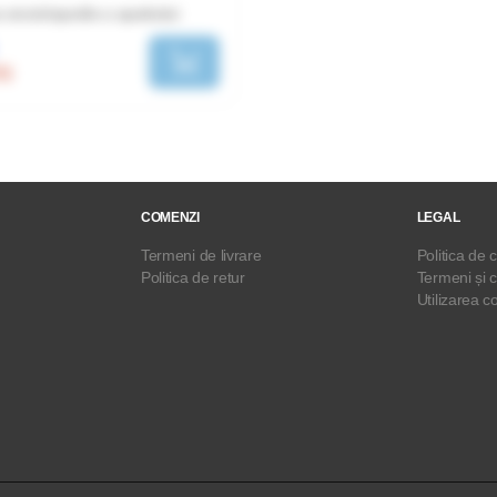
 enciclopedie a spatiului
ON
COMENZI
LEGAL
Termeni de livrare
Politica de c
Politica de retur
Termeni și c
Utilizarea c