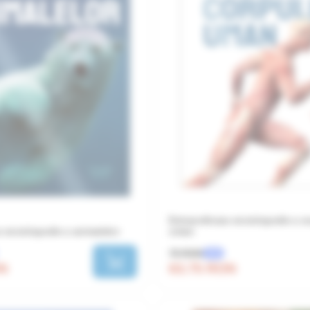
Extraordinara enciclopedie a c
a enciclopedie a animalelor
uman
75 RON
-15%
ON
63.75 RON