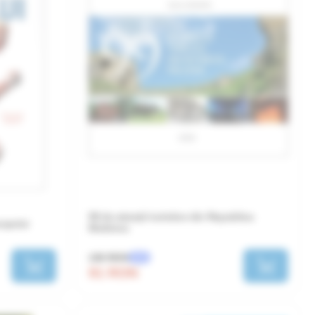
99 de atracții turistice din Republica
orpului
Moldova
130 RON
-30%
91 RON