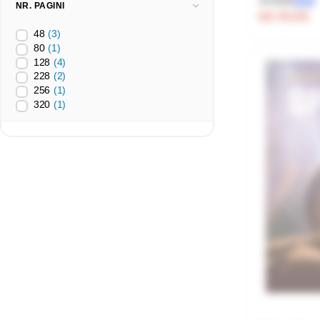
75 RON
-20%
NR. PAGINI
60 RON
48
(3)
80
(1)
128
(4)
228
(2)
256
(1)
320
(1)