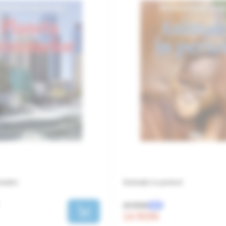
emelor
Animale in pericol
20 RON
-30%
14 RON