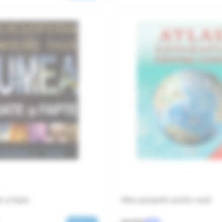
 și fapte
Atlas geografic pentru copii