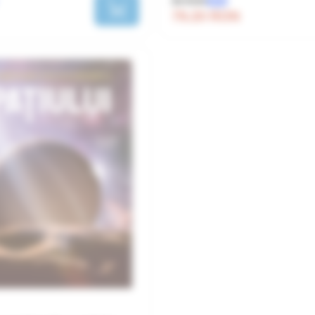
99 RON
-20%
79.20 RON