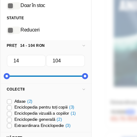
Doar în stoc
STATUTE
Reduceri
PREȚ
14 - 104 RON
COLECTII
Atlase
(2)
Extraordinar
Enciclopedia pentru toți copiii
(3)
75 RON
-15%
Enciclopedia vizuală a copiilor
(1)
63.75 R
Enciclopedie generală
(2)
Extraordinara Enciclopedie
(3)