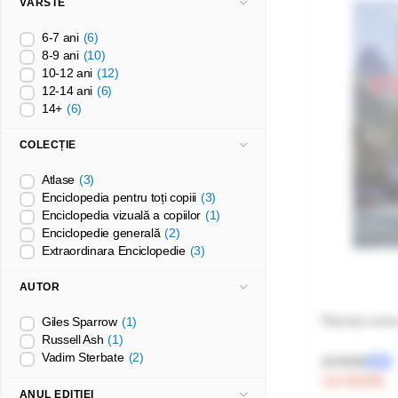
VÂRSTE
6-7 ani
(6)
8-9 ani
(10)
10-12 ani
(12)
12-14 ani
(6)
14+
(6)
COLECȚIE
Atlase
(3)
Enciclopedia pentru toți copiii
(3)
Enciclopedia vizuală a copiilor
(1)
Enciclopedie generală
(2)
Extraordinara Enciclopedie
(3)
AUTOR
Planeta extr
Giles Sparrow
(1)
Russell Ash
(1)
Vadim Sterbate
(2)
20 RON
-30%
14 RON
ANUL EDIȚIEI