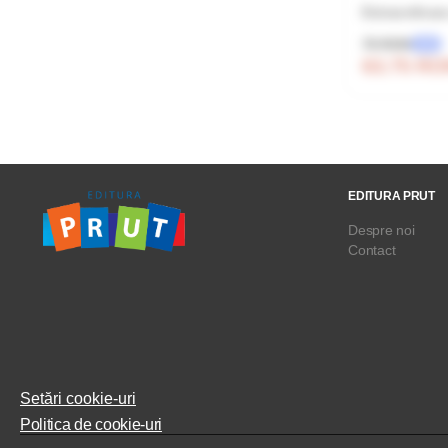
Extraordinara
75 RON
-15%
63.75 R
EDITURA PRUT
Despre noi
Contact
Setări cookie-uri
Politica de cookie-uri