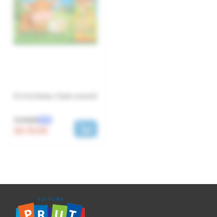
O zi la ferma. Carte sonoră
70 RON
-20%
56 RON