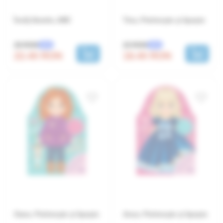
Învăț literele, ABC
Tina. Potrivește și lipește
28 RON
23 RON
-20%
-20%
22.40 RON
18.40 RON
Oana. Potrivește și lipește
Anca. Potrivește și lipește