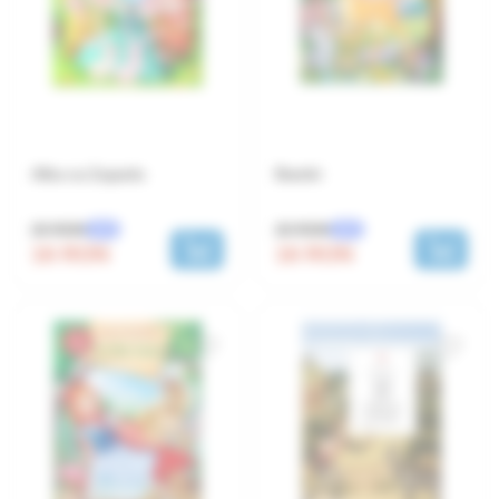
Alba ca Zapada
Bambi
20 RON
20 RON
-20%
-20%
16 RON
16 RON