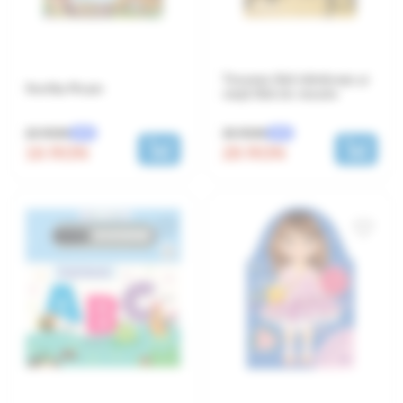
Tinerețe fără bătrânețe și
Scufița Roșie
viață fără de moarte
20 RON
35 RON
-20%
-20%
16 RON
28 RON