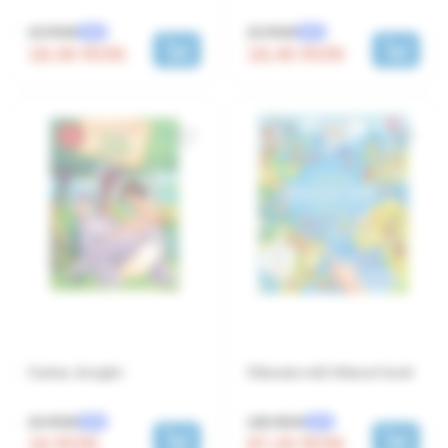
23 RON
23 RON
-20%
-20%
18.40 RON
18.40 RON
Cartea Junglei
Găsește-mă! Atlasul lumii
20 RON
109 RON
-20%
-20%
16 RON
87.20 RON