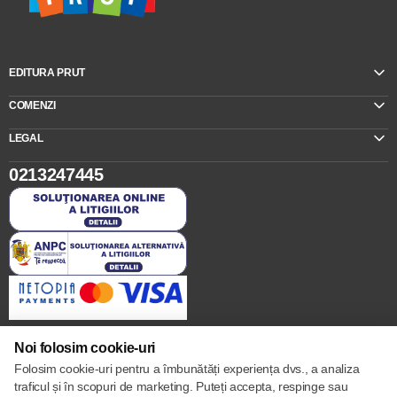
EDITURA PRUT
COMENZI
LEGAL
0213247445
Noi folosim cookie-uri
Folosim cookie-uri pentru a îmbunătăți experiența dvs., a analiza
Setări cookie-uri
traficul și în scopuri de marketing. Puteți accepta, respinge sau
Politica de cookie-uri