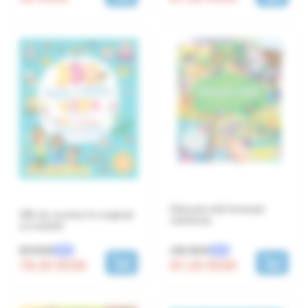
Găsește-mă! Animale
350 de cuvinte în engleză
uimitoare
și română
109 RON
99 RON
-20%
-20%
87.20 RON
79.20 RON