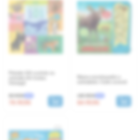
Primele 101 cuvinte cu
Marea enciclopedie a
animale din lumea
animalelor. Carte sonoră
întreagă
105 RON
95 RON
-20%
-20%
84 RON
76 RON