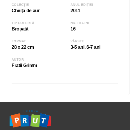
COLECȚIE
ANUL EDIȚIEI
Cheița de aur
2011
TIP COPERTĂ
NR. PAGINI
Broșată
16
FORMAT
VÂRSTE
28 x 22 cm
3-5 ani, 6-7 ani
AUTOR
Fratii Grimm