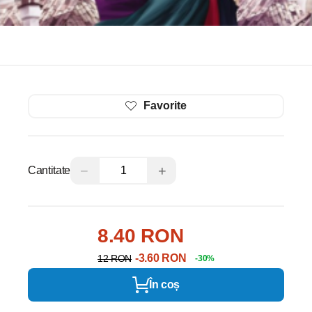
Favorite
−
+
Cantitate
8.40 RON
-3.60 RON
12 RON
-30%
În coș