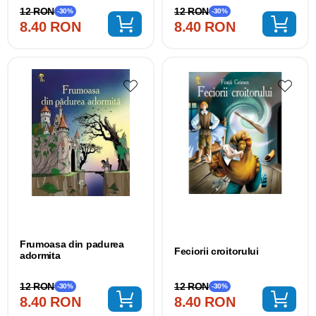
12 RON
12 RON
-30%
-30%
8.40 RON
8.40 RON
Frumoasa din padurea
Feciorii croitorului
adormita
12 RON
12 RON
-30%
-30%
8.40 RON
8.40 RON