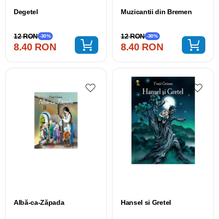
Degetel
Muzicantii din Bremen
12 RON
12 RON
-30%
-30%
8.40 RON
8.40 RON
Albă-ca-Zăpada
Hansel si Gretel