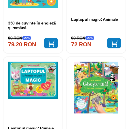
Laptopul magic: Animale
350 de cuvinte în engleză
și română
90 RON
99 RON
-20%
-20%
72 RON
79.20 RON
Laptopul magic: Primele