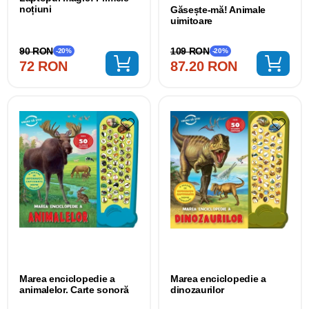
noțiuni
Găsește-mă! Animale
uimitoare
90 RON
109 RON
-20%
-20%
72 RON
87.20 RON
Marea enciclopedie a
Marea enciclopedie a
animalelor. Carte sonoră
dinozaurilor