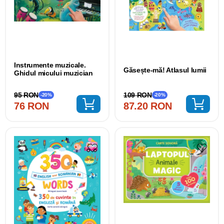
Instrumente muzicale.
Găsește-mă! Atlasul lumii
Ghidul micului muzician
109 RON
95 RON
-20%
-20%
87.20 RON
76 RON