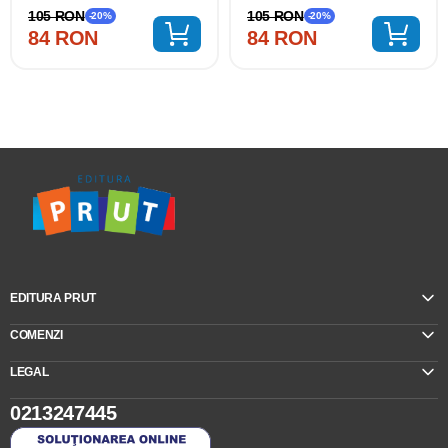
105 RON
105 RON
-20%
-20%
84 RON
84 RON
EDITURA PRUT
COMENZI
LEGAL
0213247445