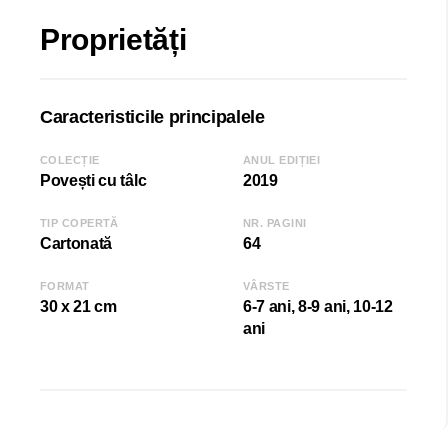
Proprietăți
Caracteristicile principalele
COLECȚIE
ANUL EDIȚIEI
Povești cu tâlc
2019
TIP COPERTĂ
NR. PAGINI
Cartonată
64
FORMAT
VÂRSTE
30 x 21 cm
6-7 ani, 8-9 ani, 10-12
ani