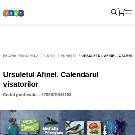
PAGINA PRINCIPALĂ
CĂRȚI
POVEȘTI
URSULETUL AFINEL. CALEND
Ursuletul Afinel. Calendarul
visatorilor
Codul produsului : 9789975544153