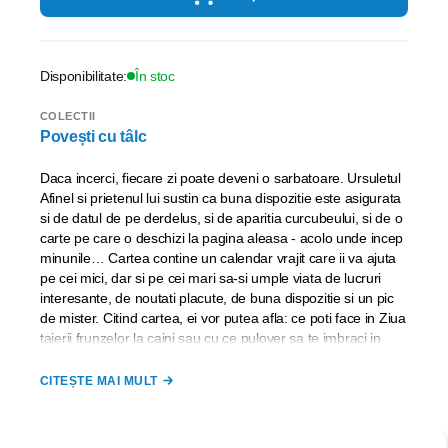
Disponibilitate:
În stoc
COLECTII
Povești cu tâlc
Daca incerci, fiecare zi poate deveni o sarbatoare. Ursuletul
Afinel si prietenul lui sustin ca buna dispozitie este asigurata
si de datul de pe derdelus, si de aparitia curcubeului, si de o
carte pe care o deschizi la pagina aleasa - acolo unde incep
minunile… Cartea contine un calendar vrajit care ii va ajuta
pe cei mici, dar si pe cei mari sa-si umple viata de lucruri
interesante, de noutati placute, de buna dispozitie si un pic
de mister. Citind cartea, ei vor putea afla: ce poti face in Ziua
taierii frunzelor la caini sau cu ce pulover sa te imbraci in
Ziua dorului de portocaliu, cum sa oferi bucurie celor din jur
si cand e mai bine sa contruiesti un cort din paturi. Sute de
CITEȘTE MAI MULT
idei de creatie si distractie asteapta sa fie descoperite!