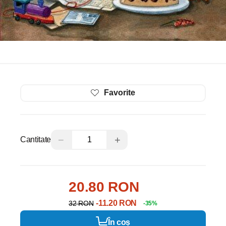
Favorite
−
+
Cantitate
20.80 RON
-11.20 RON
32 RON
-35%
În coș