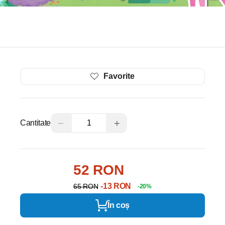
Favorite
−
+
Cantitate
52 RON
-13 RON
65 RON
-20%
În coș