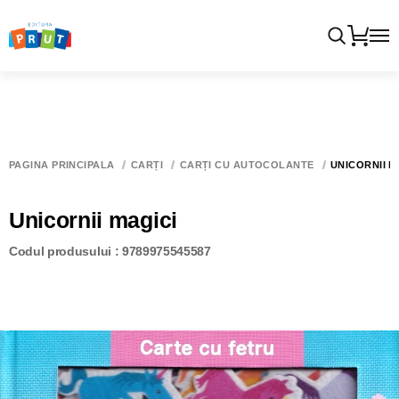
PAGINA PRINCIPALĂ
CĂRȚI
CĂRȚI CU AUTOCOLANTE
UNICORNII M
Unicornii magici
Codul produsului : 9789975545587