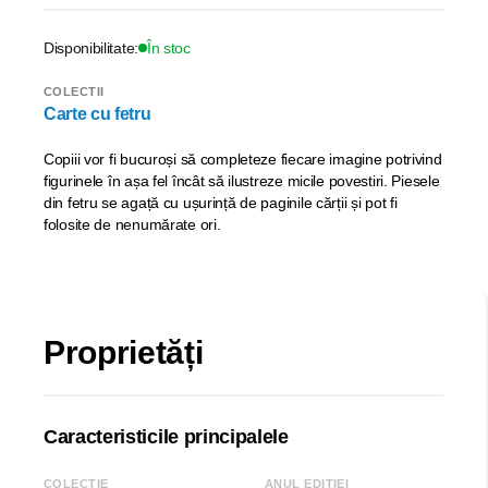
Disponibilitate:
În stoc
COLECTII
Carte cu fetru
Copiii vor fi bucuroși să completeze fiecare imagine potrivind
figurinele în așa fel încât să ilustreze micile povestiri. Piesele
din fetru se agață cu ușurință de paginile cărții și pot fi
folosite de nenumărate ori.
Proprietăți
Caracteristicile principalele
COLECȚIE
ANUL EDIȚIEI