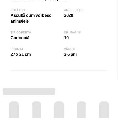
COLECȚIE
ANUL EDIȚIEI
Ascultă cum vorbesc
2020
animalele
TIP COPERTĂ
NR. PAGINI
Cartonată
10
FORMAT
VÂRSTE
27 x 21 cm
3-5 ani