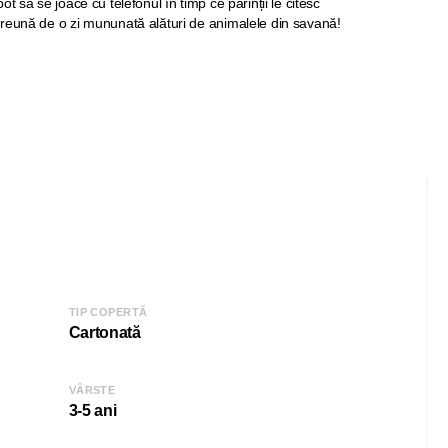
t să se joace cu telefonul în timp ce părinții le citesc
reună de o zi mununată alături de animalele din savană!
TIP COPERTĂ
Cartonată
VÂRSTE
3-5 ani