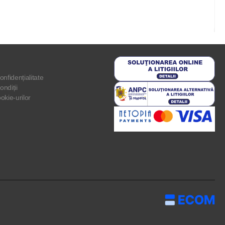
onfidențialitate
ondiții
ookie-urilor