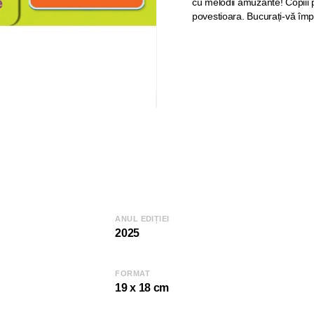
cu melodii amuzante! Copiii po
povestioara. Bucurați-vă împ
ANUL EDIȚIEI
2025
FORMAT
19 x 18 cm