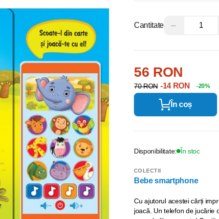
−
Cantitate
56 RON
-14 RON
70 RON
-20%
În coș
Disponibilitate:
În stoc
COLECTII
Bebe smartphone
Cu ajutorul acestei cărți imp
joacă. Un telefon de jucărie d