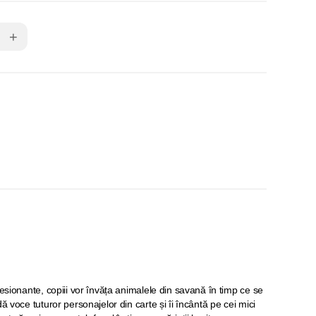
+
resionante, copiii vor învăța animalele din savană în timp ce se
ă voce tuturor personajelor din carte și îi încântă pe cei mici