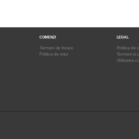
COMENZI
LEGAL
Termeni de livrare
Politica de c
Politica de retur
Termeni și c
Utilizarea c