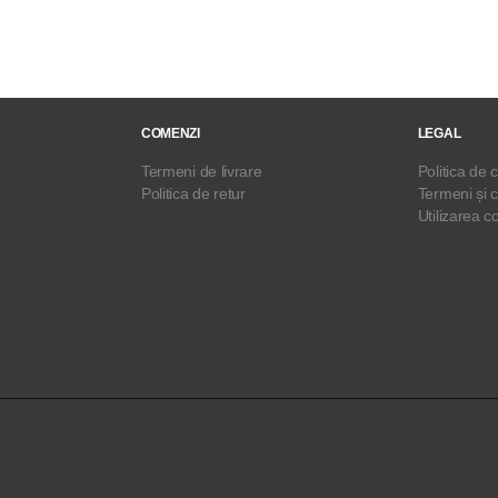
COMENZI
LEGAL
Termeni de livrare
Politica de c
Politica de retur
Termeni și c
Utilizarea c