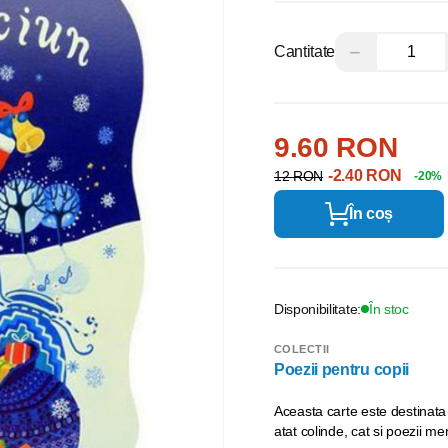
−
Cantitate
9.60 RON
-2.40 RON
12 RON
-20%
În coș
Disponibilitate:
În stoc
COLECTII
Poezii pentru copii
Aceasta carte este destinata
atat colinde, cat si poezii men