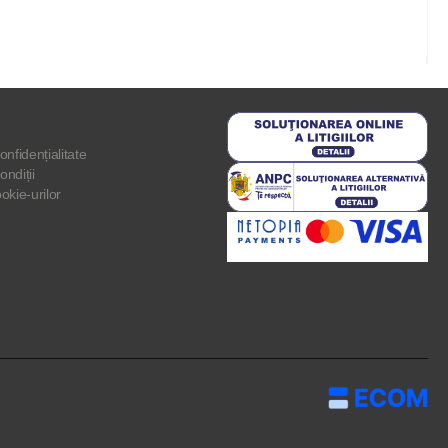
onfidențialitate
ondiții
ookie-urilor