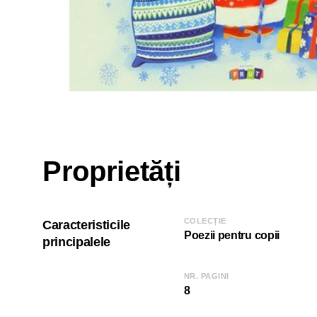
Proprietăți
COLECȚIE
Caracteristicile
Poezii pentru copii
principalele
NR. PAGINI
8