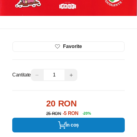
Favorite
−
+
Cantitate
20 RON
-5 RON
25 RON
-20%
În coș