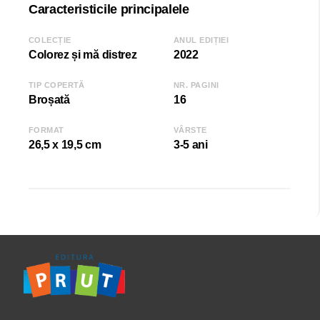
Caracteristicile principalele
COLECȚIE
ANUL EDIȚIEI
Colorez și mă distrez
2022
TIP COPERTĂ
NR. PAGINI
Broșată
16
FORMAT
VÂRSTE
26,5 x 19,5 cm
3-5 ani