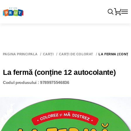
PAGINA PRINCIPALĂ
CĂRȚI
CĂRȚI DE COLORAT
LA FERMĂ (CONȚI
La fermă (conține 12 autocolante)
Codul produsului : 9789975546836