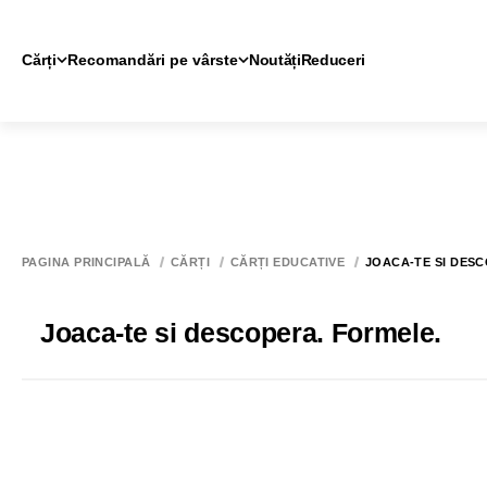
Cărți
Recomandări pe vârste
Noutăți
Reduceri
PAGINA PRINCIPALĂ
CĂRȚI
CĂRȚI EDUCATIVE
JOACA-TE SI DES
Joaca-te si descopera. Formele.