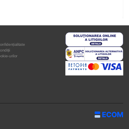
onfidențialitate
ondiții
ookie-urilor