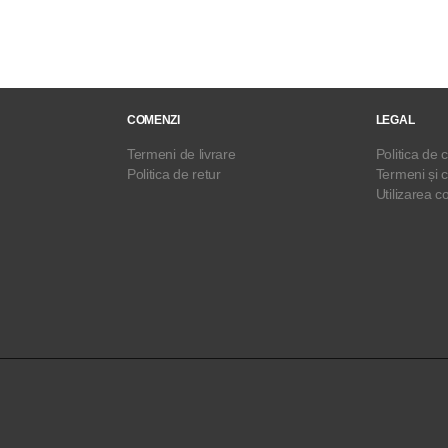
COMENZI
LEGAL
Termeni de livrare
Politica de c
Politica de retur
Termeni și c
Utilizarea c