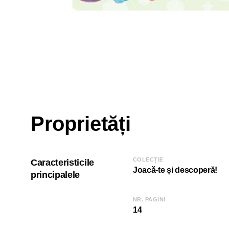
Proprietăți
COLECȚIE
Caracteristicile
Joacă-te și descoperă!
principalele
NR. PAGINI
14