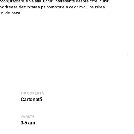
nconjuratoare si va afla lucruri interesante despre cifre, culori,
avorizeaza dezvoltarea psihomotorie a celor mici, insusirea
iuni de baza.
TIP COPERTĂ
Cartonată
VÂRSTE
3-5 ani