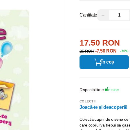
−
Cantitate
17.50 RON
-7.50 RON
25 RON
-30%
În coș
Disponibilitate:
În stoc
COLECTII
Joacă-te și descoperă!
Colectia cuprinde o serie de ca
care copilul va trebui sa ga