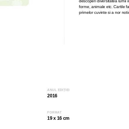
descoperi diversitatea lumii i
forme, animale etc. Cartile f
primelor cuvinte si a nor not
ANUL EDIȚIEI
2016
FORMAT
19 x 16 cm