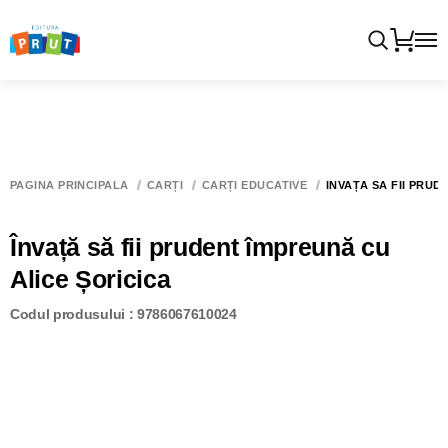
PAGINA PRINCIPALĂ
CĂRȚI
CĂRȚI EDUCATIVE
ÎNVAȚĂ SĂ FII PRUD
Învață să fii prudent împreună cu
Alice Șoricica
Codul produsului : 9786067610024