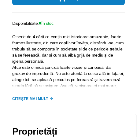
Disponibilitate:
În stoc
O serie de 4 cărți ce conțin mici istorioare amuzante, foarte
frumos ilustrate, din care copiii vor învăţa, distrându-se, cum
trebuie să se comporte în societate și de ce pericole trebuie
să se ferească, dar și cum să aibă grijă de mediu și de
igiena personală.
Alice este o mică şoricică foarte vioaie și curioasă, dar
grozav de imprudentă. Nu este atentă la ce se află în faţa ei,
atinge tot, se apleacă periculos pe fereastră şi traversează
strada fără să se asigure. Aşa că, verişoara ei mai mare,
Lola, hotărăşte să o înveţe să fie prudentă... O scurtă lecţie
de conduită care se va dovedi foarte atractivă!
CITEȘTE MAI MULT
Proprietăți