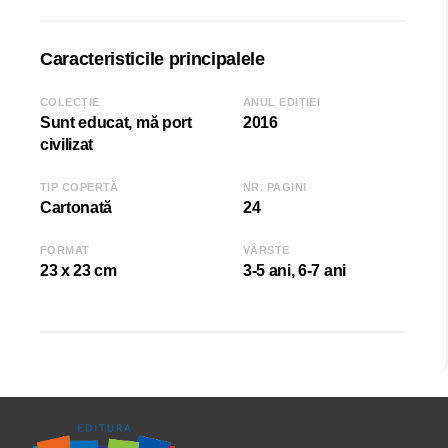
Caracteristicile principalele
COLECȚIE
ANUL EDIȚIEI
Sunt educat, mă port
2016
civilizat
TIP COPERTĂ
NR. PAGINI
Cartonată
24
FORMAT
VÂRSTE
23 x 23 cm
3-5 ani, 6-7 ani