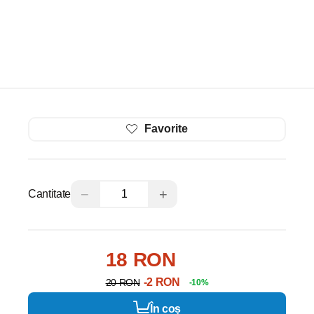
Favorite
−
+
Cantitate
18 RON
-2 RON
20 RON
-10%
În coș