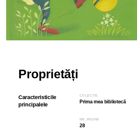
Proprietăți
COLECȚIE
Caracteristicile
Prima mea bibliotecă
principalele
NR. PAGINI
28