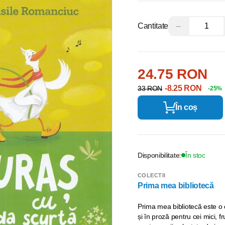
−
Cantitate
24.75 RON
-8.25 RON
33 RON
-25%
În coș
Disponibilitate:
În stoc
COLECTII
Prima mea bibliotecă
Prima mea bibliotecă este o c
și în proză pentru cei mici, f