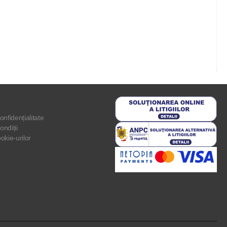
onfidențialitate
ondiții
ookie-urilor