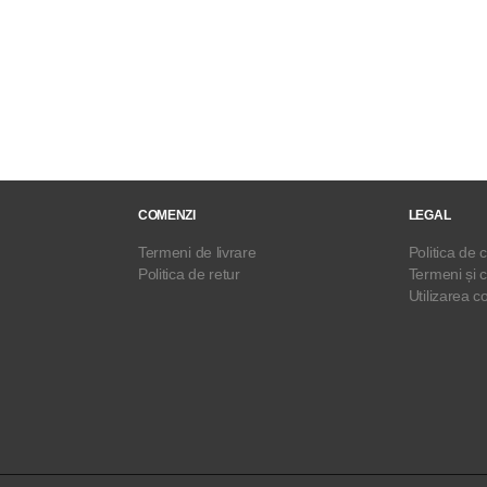
COMENZI
LEGAL
Termeni de livrare
Politica de c
Politica de retur
Termeni și c
Utilizarea c