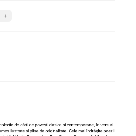
+
olecție de cărți de povești clasice și contemporane, în versuri
rumos ilustrate și pline de originalitate. Cele mai îndrăgite poezii