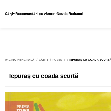
Cărți
Recomandări pe vârste
Noutăți
Reduceri
PAGINA PRINCIPALĂ
CĂRȚI
POVEȘTI
IEPURAȘ CU COADA SCURT
Iepuraș cu coada scurtă