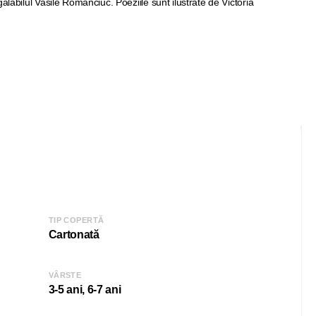
alabilul Vasile Romanciuc. Poeziile sunt ilustrate de Victoria
TIP COPERTĂ
Cartonată
VÂRSTE
3-5 ani, 6-7 ani