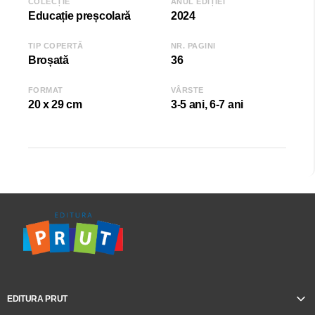
COLECȚIE
ANUL EDIȚIEI
Educație preșcolară
2024
TIP COPERTĂ
NR. PAGINI
Broșată
36
FORMAT
VÂRSTE
20 x 29 cm
3-5 ani, 6-7 ani
EDITURA PRUT