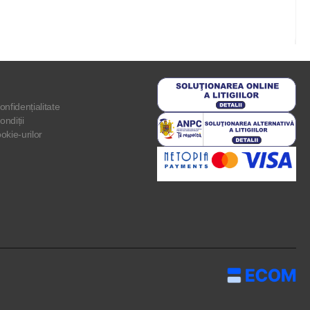
onfidențialitate
ondiții
ookie-urilor