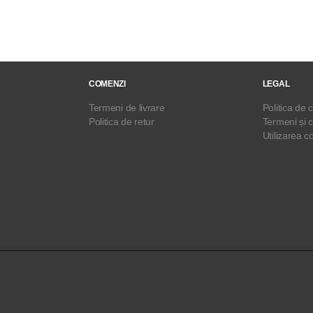
COMENZI
LEGAL
Termeni de livrare
Politica de c
Politica de retur
Termeni și c
Utilizarea c