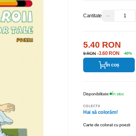
−
Cantitate
5.40 RON
-3.60 RON
9 RON
-40%
În coș
Disponibilitate:
În stoc
COLECTII
Hai să colorăm!
Carte de colorat cu poezii