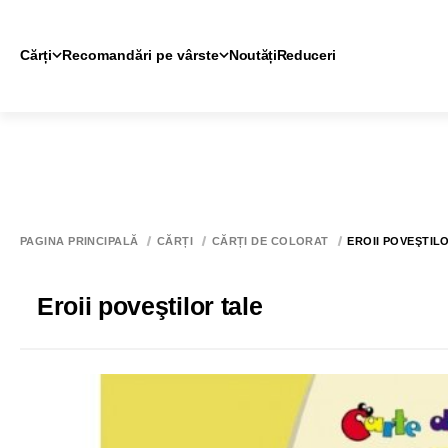
Cărți
Recomandări pe vârste
Noutăți
Reduceri
PAGINA PRINCIPALĂ
CĂRȚI
CĂRȚI DE COLORAT
EROII POVEŞTIL
Eroii poveştilor tale