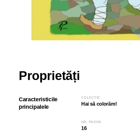
Proprietăți
COLECȚIE
Caracteristicile
Hai să colorăm!
principalele
NR. PAGINI
16