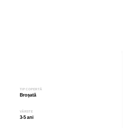
TIP COPERTĂ
Broșată
VÂRSTE
3-5 ani