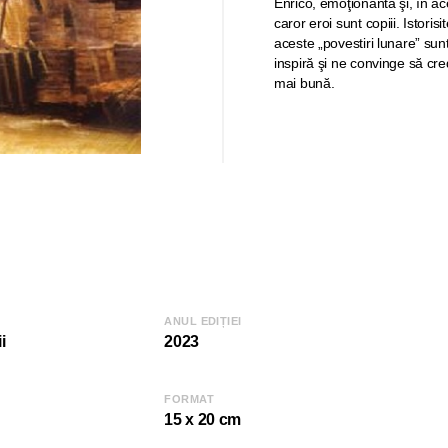
Enrico, emoţionantă şi, în ac
caror eroi sunt copiii. Istori
aceste „povestiri lunare” sunt
inspiră şi ne convinge să cr
mai bună.
ANUL EDIȚIEI
i
2023
FORMAT
15 x 20 cm