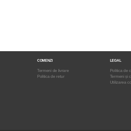
COMENZI
LEGAL
Termeni de livrare
Politica de c
Politica de retur
Termeni și c
Utilizarea c