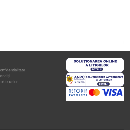
onfidențialitate
ondiții
ookie-urilor