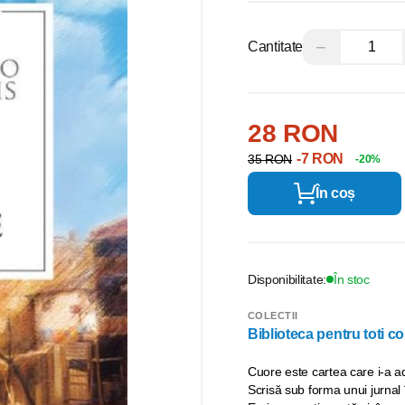
−
Cantitate
28 RON
-7 RON
35 RON
-20%
În coș
Disponibilitate:
În stoc
COLECTII
Biblioteca pentru toti cop
Cuore este cartea care i-a a
Scrisă sub forma unui jurnal