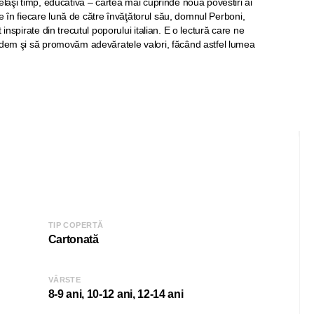
elaşi timp, educativă – cartea mai cuprinde nouă povestiri ai
site în fiecare lună de către învăţătorul său, domnul Perboni,
 inspirate din trecutul poporului italian. E o lectură care ne
edem şi să promovăm adevăratele valori, făcând astfel lumea
TIP COPERTĂ
Cartonată
VÂRSTE
8-9 ani, 10-12 ani, 12-14 ani