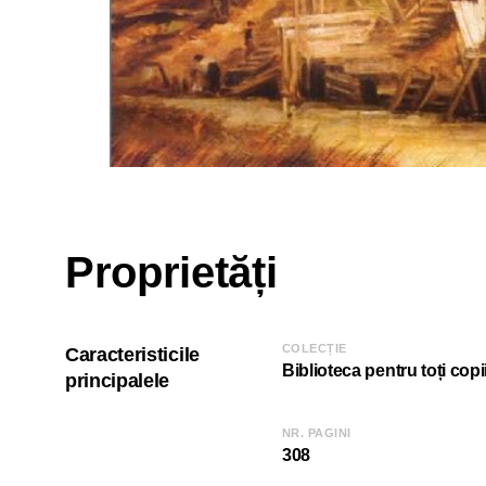
Proprietăți
COLECȚIE
Caracteristicile
Biblioteca pentru toți copii
principalele
NR. PAGINI
308