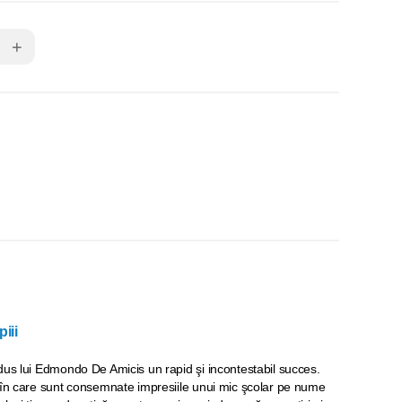
+
iii
dus lui Edmondo De Amicis un rapid şi incontestabil succes.
 în care sunt consemnate impresiile unui mic şcolar pe nume