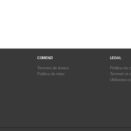
COMENZI
LEGAL
Termeni de livrare
Politica de c
Politica de retur
Termeni și c
Utilizarea c