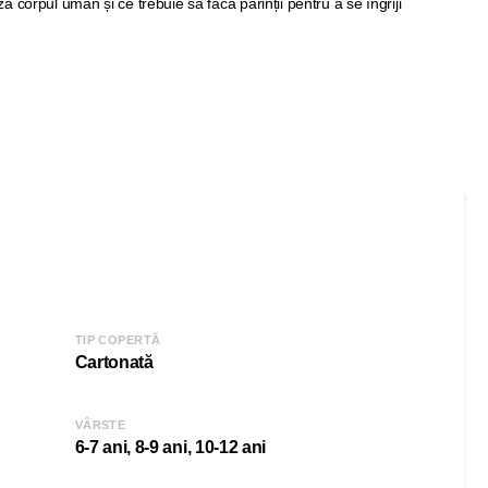
 corpul uman și ce trebuie să facă părinții pentru a se îngriji
TIP COPERTĂ
Cartonată
VÂRSTE
6-7 ani, 8-9 ani, 10-12 ani