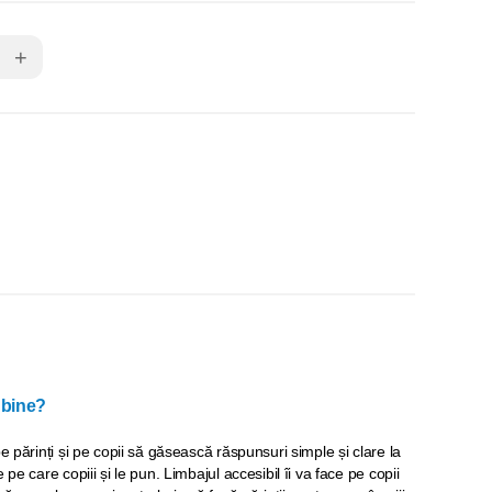
+
 bine?
e părinți și pe copii să găsească răspunsuri simple și clare la
 pe care copiii și le pun. Limbajul accesibil îi va face pe copii