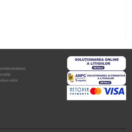
onfidențialitate
ondiții
ookie-urilor