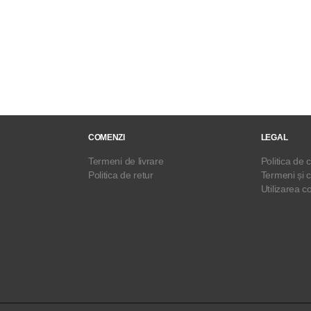
COMENZI
LEGAL
Termeni de livrare
Politica de c
Politica de retur
Termeni și c
Utilizarea c