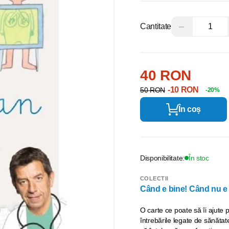
−
Cantitate
40 RON
-10 RON
50 RON
-20%
În coș
Disponibilitate:
În stoc
COLECTII
Când e bine! Când nu e
O carte ce poate să îi ajute p
întrebările legate de sănătate