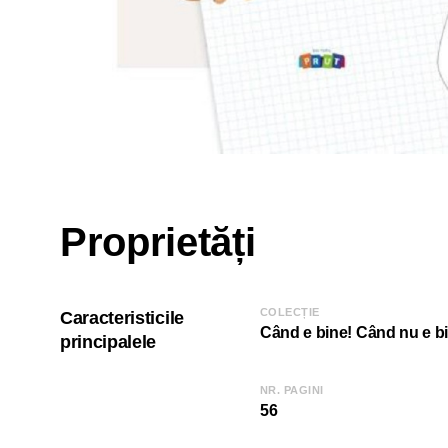
Proprietăți
COLECȚIE
Caracteristicile
Când e bine! Când nu e b
principalele
NR. PAGINI
56