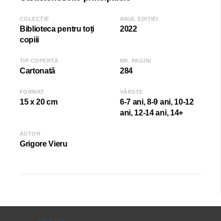
COLECȚIE
ANUL EDIȚIEI
Biblioteca pentru toți
2022
copiii
TIP COPERTĂ
NR. PAGINI
Cartonată
284
FORMAT
VÂRSTE
15 x 20 cm
6-7 ani, 8-9 ani, 10-12
ani, 12-14 ani, 14+
AUTOR
Grigore Vieru