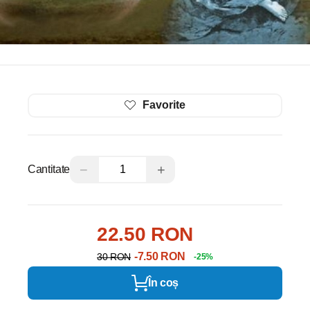
Favorite
−
+
Cantitate
22.50 RON
-7.50 RON
30 RON
-25%
În coș