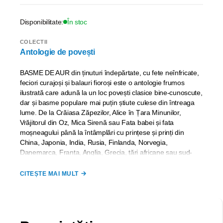
Disponibilitate:
În stoc
COLECTII
Antologie de povești
BASME DE AUR din ținuturi îndepărtate, cu fete neînfricate,
feciori curajoși și balauri fioroși este o antologie frumos
ilustrată care adună la un loc povești clasice bine-cunoscute,
dar și basme populare mai puțin știute culese din întreaga
lume. De la Crăiasa Zăpezilor, Alice în Țara Minunilor,
Vrăjitorul din Oz, Mica Sirenă sau Fata babei și fata
moșneagului până la întâmplări cu prințese și prinți din
China, Japonia, India, Rusia, Finlanda, Norvegia,
Danemarca, Franța, Anglia, Grecia, țări africane sau sud-
americane – toate aceste povești și legende fascinante îi vor
încânta pe copiii dornici de aventuri și îi vor purta prin
CITEȘTE MAI MULT
minunata lume a basmelor.