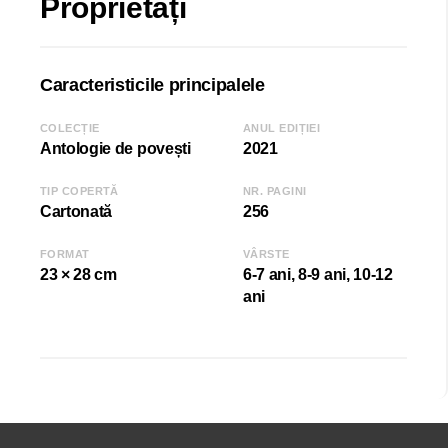
Proprietăți
Caracteristicile principalele
COLECȚIE
ANUL EDIȚIEI
Antologie de povești
2021
TIP COPERTĂ
NR. PAGINI
Cartonată
256
FORMAT
VÂRSTE
23 × 28 cm
6-7 ani, 8-9 ani, 10-12
ani