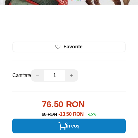
Favorite
−
+
Cantitate
76.50 RON
-13.50 RON
90 RON
-15%
În coș