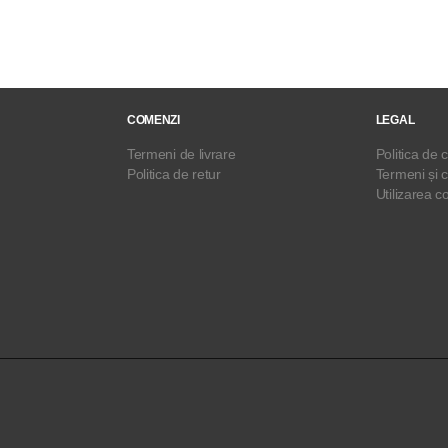
COMENZI
LEGAL
Termeni de livrare
Politica de c
Politica de retur
Termeni și c
Utilizarea c