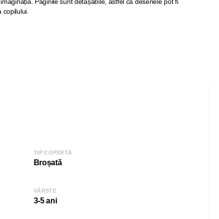
 imaginația. Paginile sunt detașabile, astfel că desenele pot fi
 copilului.
TIP COPERTĂ
Broșată
VÂRSTE
3-5 ani