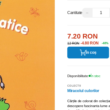
−
Cantitate
7.20 RON
-4.80 RON
12 RON
-40%
În coș
Disponibilitate:
În stoc
COLECTII
Miracolul culorilor
Cărțile de colorat din colecți
descopere fascinanta lume a 