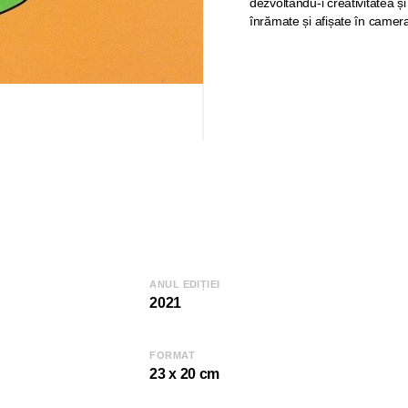
dezvoltându-i creativitatea și
înrămate și afișate în camera
ANUL EDIȚIEI
2021
FORMAT
23 x 20 cm