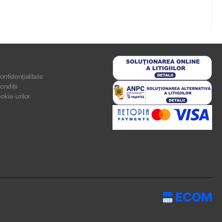
onfidențialitate
ondiții
ookie-urilor