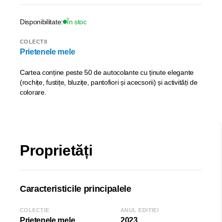
Disponibilitate:
În stoc
COLECTII
Prietenele mele
Cartea conține peste 50 de autocolante cu ținute elegante
(rochițe, fustițe, bluzițe, pantofiori și acecsorii) și activități de
colorare.
Proprietăți
Caracteristicile principalele
COLECȚIE
ANUL EDIȚIEI
Prietenele mele
2023