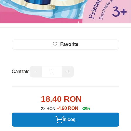
Favorite
−
+
Cantitate
18.40 RON
-4.60 RON
23 RON
-20%
În coș