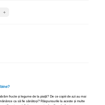
+
 bine?
răm fructe și legume de la piață? De ce copiii de azi au mai
 mănânce ca să fie sănătoși? Răspunsurile la aceste și multe