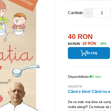
−
Cantitate
40 RON
-10 RON
50 RON
-20%
În coș
Disponibilitate:
În stoc
COLECTII
Când e bine! Când nu e
De ce este mai bine să cumpă
multe alergii? Ce trebuie să