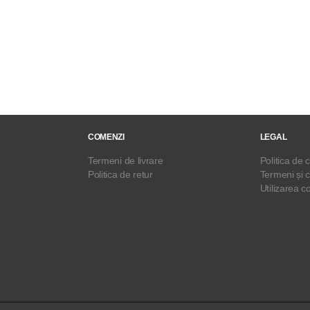
COMENZI
LEGAL
Termeni de livrare
Politica de c
Politica de retur
Termeni și c
Utilizarea c