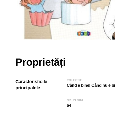
Proprietăți
COLECȚIE
Caracteristicile
Când e bine! Când nu e b
principalele
NR. PAGINI
64