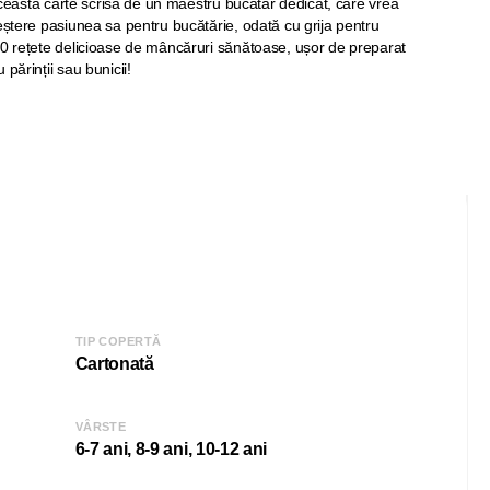
n această carte scrisă de un maestru bucătar dedicat, care vrea
eștere pasiunea sa pentru bucătărie, odată cu grija pentru
10 rețete delicioase de mâncăruri sănătoase, ușor de preparat
părinții sau bunicii!
TIP COPERTĂ
Cartonată
VÂRSTE
6-7 ani, 8-9 ani, 10-12 ani