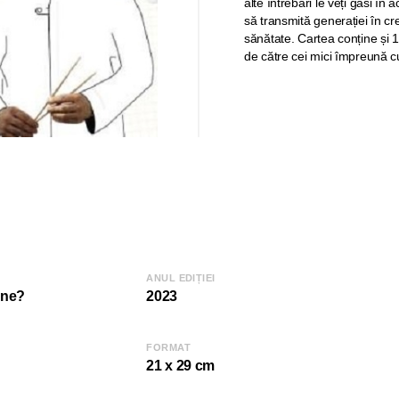
alte întrebări le veți găsi î
să transmită generației în cr
sănătate. Cartea conține și 
de către cei mici împreună cu 
ANUL EDIȚIEI
ine?
2023
FORMAT
21 x 29 cm