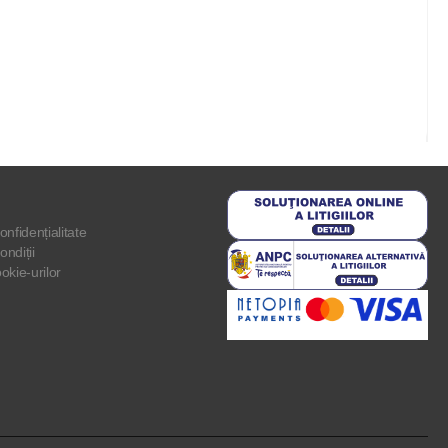
onfidențialitate
ondiții
ookie-urilor