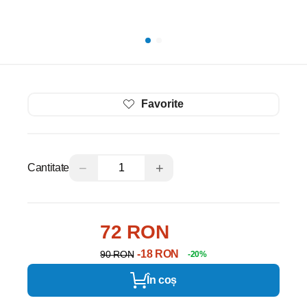
Favorite
−
+
Cantitate
72 RON
-18 RON
90 RON
-20%
În coș