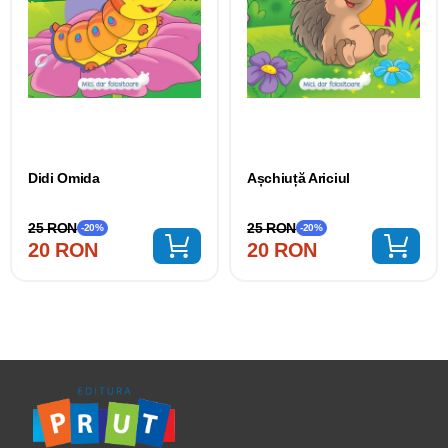
Didi Omida
Așchiuță Ariciul
25 RON
25 RON
-20%
-20%
20 RON
20 RON