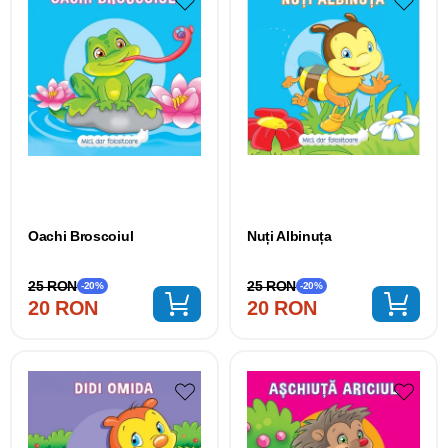
Oachi Broscoiul
Nuți Albinuța
25 RON
25 RON
-20%
-20%
20 RON
20 RON