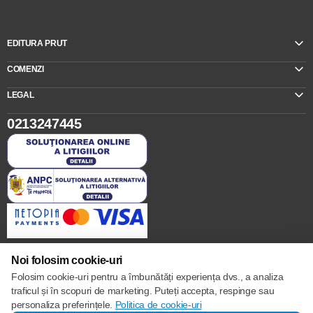
EDITURA PRUT
COMENZI
LEGAL
0213247445
Noi folosim cookie-uri
Folosim cookie-uri pentru a îmbunătăți experiența dvs., a analiza
Setări cookie-uri
traficul și în scopuri de marketing. Puteți accepta, respinge sau
Politica de cookie-uri
personaliza preferințele.
Politica de cookie-uri