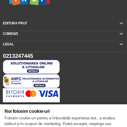
EDITURA PRUT
COMENZI
LEGAL
0213247445
Noi folosim cookie-uri
Folosim cookie-uri pentru a îmbunătăți experiența dvs., a analiza
Setări cookie-uri
traficul și în scopuri de marketing. Puteți accepta, respinge sau
Politica de cookie-uri