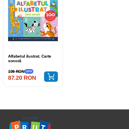
Alfabetul ilustrat. Carte
sonoră
109 RON
-20%
87.20 RON