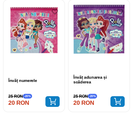
Învăț adunarea și
Învăț numerele
scăderea
25 RON
25 RON
-20%
-20%
20 RON
20 RON