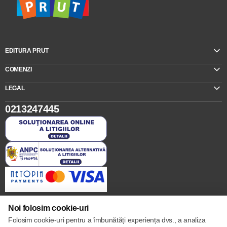
EDITURA PRUT
COMENZI
LEGAL
0213247445
Noi folosim cookie-uri
Folosim cookie-uri pentru a îmbunătăți experiența dvs., a analiza
Setări cookie-uri