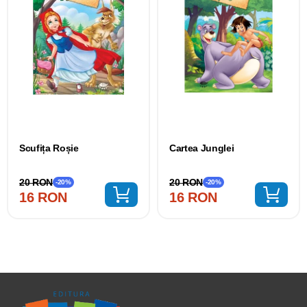
Scufița Roșie
Cartea Junglei
20 RON
20 RON
-20%
-20%
16 RON
16 RON