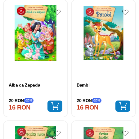
Alba ca Zapada
Bambi
20 RON
20 RON
-20%
-20%
16 RON
16 RON