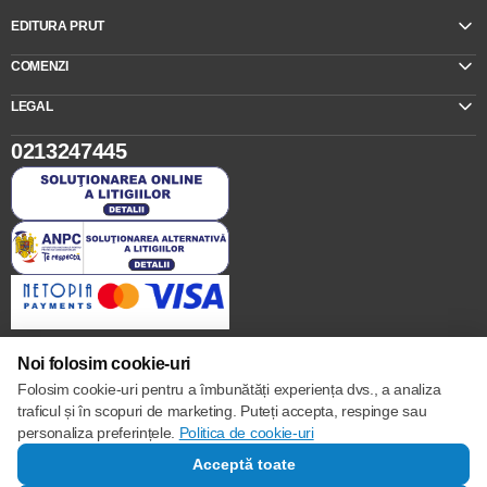
EDITURA PRUT
COMENZI
LEGAL
0213247445
Noi folosim cookie-uri
Folosim cookie-uri pentru a îmbunătăți experiența dvs., a analiza
Setări cookie-uri
traficul și în scopuri de marketing. Puteți accepta, respinge sau
Politica de cookie-uri
personaliza preferințele.
Politica de cookie-uri
© 2017 – 2026
Acceptă toate
SORTARE
FILTRE