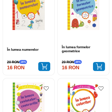
În lumea formelor
În lumea numerelor
geometrice
20 RON
20 RON
-20%
-20%
16 RON
16 RON