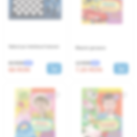
Sahul pe intelesul tuturor
Masini grozave
80 RON
12 RON
-15%
-40%
68 RON
7.20 RON