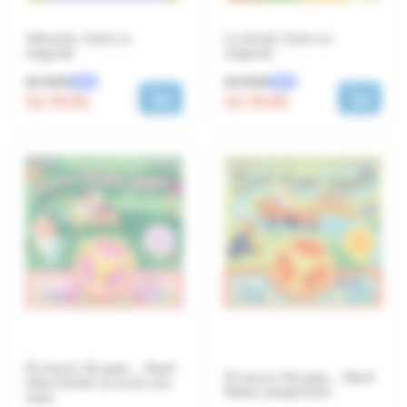
Vehicule. Carte cu
La fermă. Carte cu
magneți
magneți
65 RON
65 RON
-20%
-20%
52 RON
52 RON
Pe locuri, fiți gata… Start!
Pe locuri, fiți gata… Start!
Zâna florilor și cursa cea
Raliul campionilor
mare