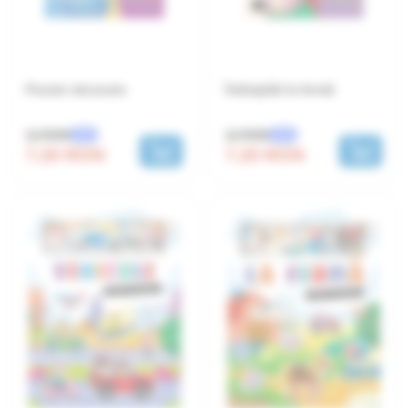
Posete minunate
Întâmplări la fermă
12 RON
12 RON
-40%
-40%
7.20 RON
7.20 RON