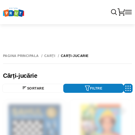
PAGINA PRINCIPALĂ
CĂRȚI
CĂRȚI-JUCĂRIE
Cărți-jucărie
SORTARE
FILTRE