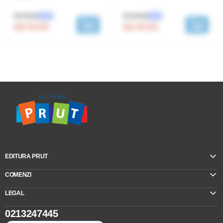
85 RON
85 RON
-20%
-20%
68 RON
68 RON
EDITURA PRUT
COMENZI
LEGAL
0213247445